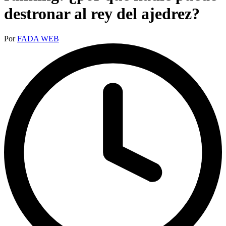
destronar al rey del ajedrez?
Publicado
Por
FADA WEB
por