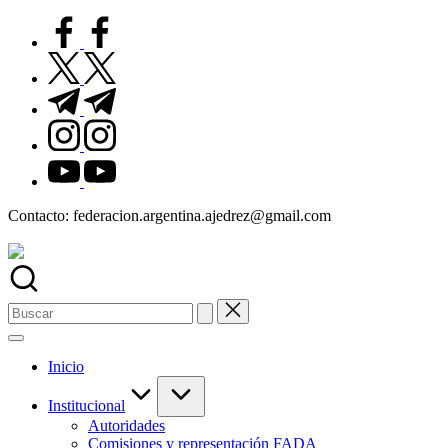
Saltar
facebook.com
al
contenido
twitter.com
t.me
instagram.com
youtube.com
Contacto: federacion.argentina.ajedrez@gmail.com
Buscar:
Inicio
Institucional
Autoridades
Comisiones y representación FADA