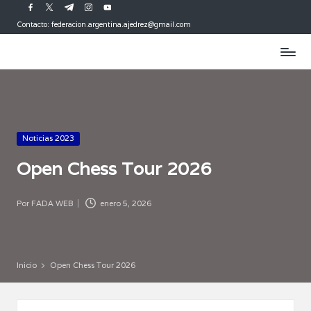
facebook.com
twitter.com
t.me
instagram.com
youtube.com
Contacto: federacion.argentina.ajedrez@gmail.com
Saltar
al
contenido
Publicada
Noticias 2023
en
Open Chess Tour 2026
Por
FADA WEB
enero 5, 2026
Publicado
por
Inicio
Open Chess Tour 2026