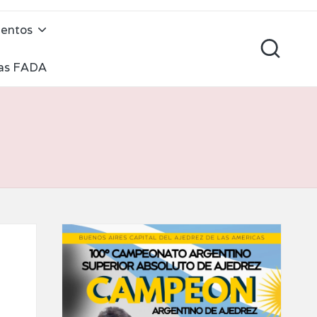
mentos
cas FADA