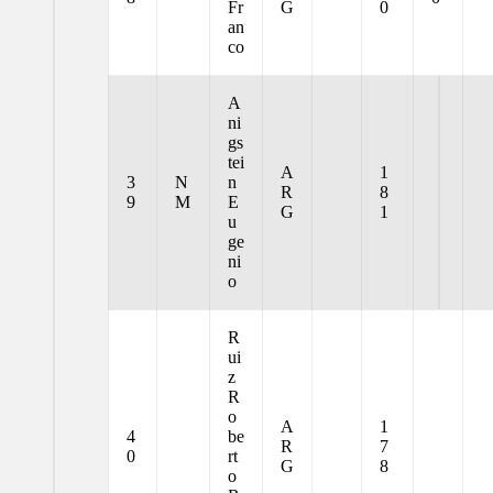
Fr
G
0
an
co
A
ni
gs
tei
A
1
3
N
n
R
8
9
M
E
G
1
u
ge
ni
o
R
ui
z
R
o
A
1
4
be
R
7
0
rt
G
8
o