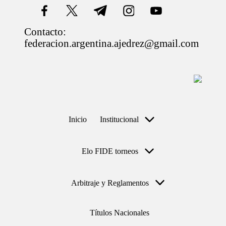
facebook.com
twitter.com
t.me
instagram.com
youtube.com
Contacto:
Saltar
federacion.argentina.ajedrez@gmail.com
al
contenido
Inicio
Institucional
Elo FIDE torneos
Arbitraje y Reglamentos
Títulos Nacionales