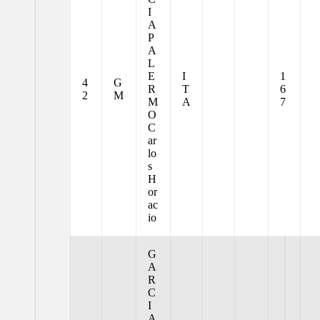
I
A
P
A
L
E
I
1
4
G
R
T
6
2
M
M
A
7
O
C
ar
lo
s
H
or
ac
io
G
A
R
C
I
A