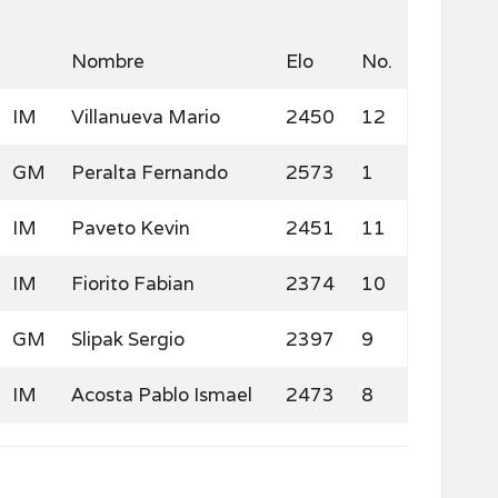
Nombre
Elo
No.
IM
Villanueva Mario
2450
12
GM
Peralta Fernando
2573
1
IM
Paveto Kevin
2451
11
IM
Fiorito Fabian
2374
10
GM
Slipak Sergio
2397
9
IM
Acosta Pablo Ismael
2473
8