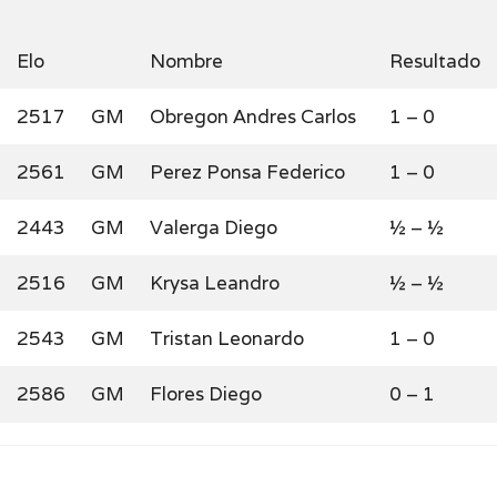
Elo
Nombre
Resultado
2517
GM
Obregon Andres Carlos
1 – 0
2561
GM
Perez Ponsa Federico
1 – 0
2443
GM
Valerga Diego
½ – ½
2516
GM
Krysa Leandro
½ – ½
2543
GM
Tristan Leonardo
1 – 0
2586
GM
Flores Diego
0 – 1