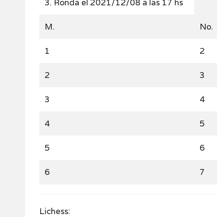
3. Ronda el 2021/12/08 a las 17 hs
M.
No.
1
2
2
3
3
4
4
5
5
6
6
7
Lichess: