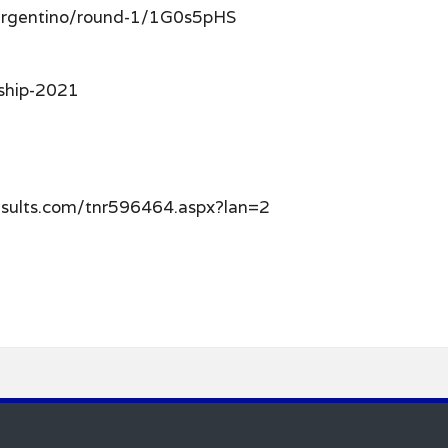
-argentino/round-1/1G0s5pHS
nship-2021
results.com/tnr596464.aspx?lan=2