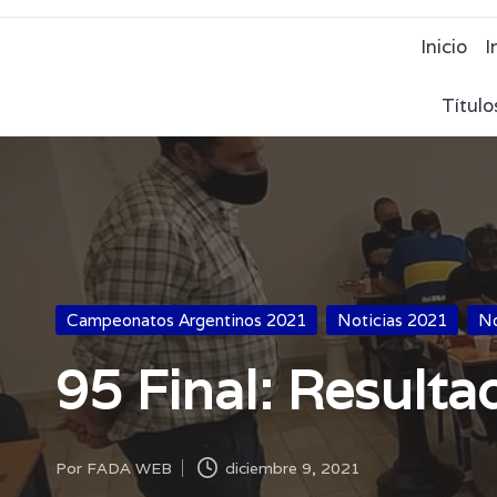
Inicio
I
Título
Publicada
Campeonatos Argentinos 2021
Noticias 2021
No
en
95 Final: Resulta
Por
FADA WEB
diciembre 9, 2021
Publicado