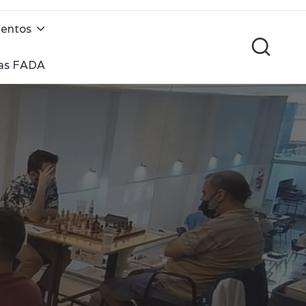
mentos
cas FADA