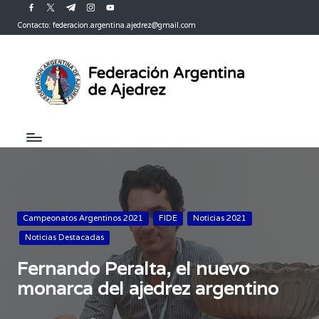
facebook.com
twitter.com
t.me
instagram.com
youtube.com
Contacto: federacion.argentina.ajedrez@gmail.com
Saltar
al
contenido
Publicada
Campeonatos Argentinos 2021
FIDE
Noticias 2021
en
Noticias Destacadas
Fernando Peralta, el nuevo
monarca del ajedrez argentino