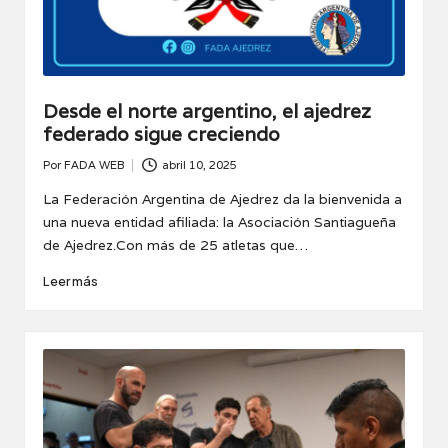
Desde el norte argentino, el ajedrez
federado sigue creciendo
Por
FADA WEB
abril 10, 2025
Publicado
por
La Federación Argentina de Ajedrez da la bienvenida a
una nueva entidad afiliada: la Asociación Santiagueña
de Ajedrez.Con más de 25 atletas que…
Leer más