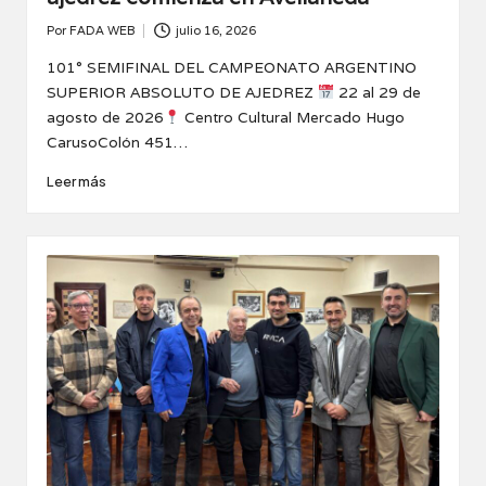
Por
FADA WEB
julio 16, 2026
Publicado
por
101° SEMIFINAL DEL CAMPEONATO ARGENTINO
SUPERIOR ABSOLUTO DE AJEDREZ
22 al 29 de
agosto de 2026
Centro Cultural Mercado Hugo
CarusoColón 451…
Leer más