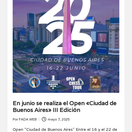
En junio se realiza el Open «Ciudad de
Buenos Aires» III Edición
Por
FADA WEB
mayo 7, 2025
Publicado
por
Open "Ciudad de Buenos Aires" Entre el 16 y el 22 de