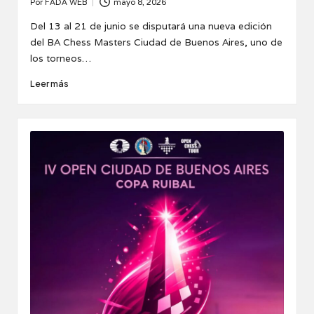
Por
FADA WEB
mayo 8, 2026
Publicado
por
Del 13 al 21 de junio se disputará una nueva edición
del BA Chess Masters Ciudad de Buenos Aires, uno de
los torneos…
Leer más