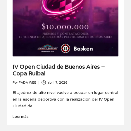
IV Open Ciudad de Buenos Aires –
Copa Ruibal
Por
FADA WEB
abril 7, 2026
Publicado
por
El ajedrez de alto nivel vuelve a ocupar un lugar central
en la escena deportiva con la realización del IV Open
Ciudad de…
Leer más