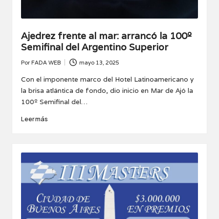
Ajedrez frente al mar: arrancó la 100º
Semifinal del Argentino Superior
Por
FADA WEB
mayo 13, 2025
Publicado
por
Con el imponente marco del Hotel Latinoamericano y
la brisa atlántica de fondo, dio inicio en Mar de Ajó la
100º Semifinal del…
Leer más