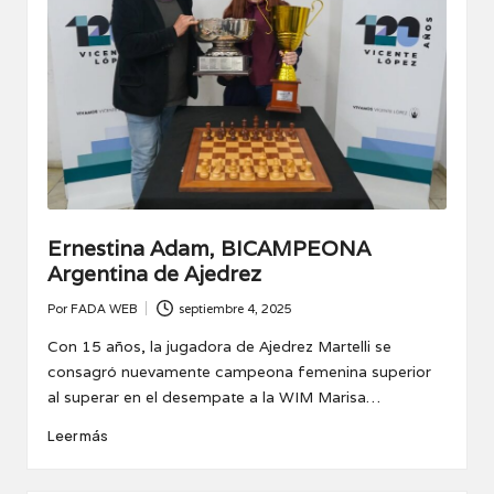
Ernestina Adam, BICAMPEONA
Argentina de Ajedrez
Por
FADA WEB
septiembre 4, 2025
Publicado
por
Con 15 años, la jugadora de Ajedrez Martelli se
consagró nuevamente campeona femenina superior
al superar en el desempate a la WIM Marisa…
Leer más