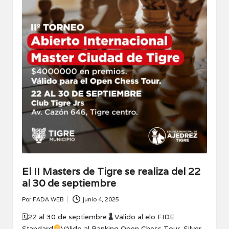
El II Masters de Tigre se realiza del 22
al 30 de septiembre
Por
FADA WEB
junio 4, 2025
Publicado
por
🗓22 al 30 de septiembre
Válido al elo FIDE
Standard
Válido al Ranking Open Chess Tour. Silver