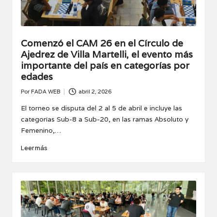
Comenzó el CAM 26 en el Círculo de
Ajedrez de Villa Martelli, el evento más
importante del país en categorías por
edades
Por
FADA WEB
abril 2, 2026
Publicado
por
El torneo se disputa del 2 al 5 de abril e incluye las
categorías Sub-8 a Sub-20, en las ramas Absoluto y
Femenino,…
Leer más