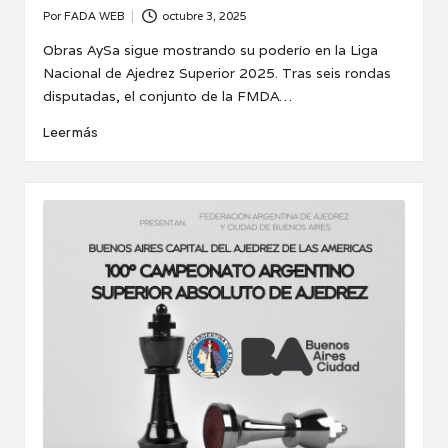
Por
FADA WEB
octubre 3, 2025
Publicado
por
Obras AySa sigue mostrando su poderío en la Liga
Nacional de Ajedrez Superior 2025. Tras seis rondas
disputadas, el conjunto de la FMDA…
Leer más