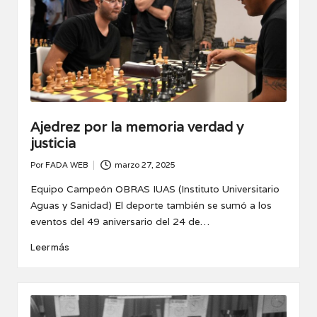
Ajedrez por la memoria verdad y
justicia
Por
FADA WEB
marzo 27, 2025
Publicado
por
Equipo Campeón OBRAS IUAS (Instituto Universitario
Aguas y Sanidad) El deporte también se sumó a los
eventos del 49 aniversario del 24 de…
Leer más