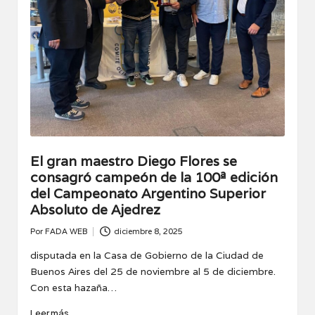
El gran maestro Diego Flores se
consagró campeón de la 100ª edición
del Campeonato Argentino Superior
Absoluto de Ajedrez
Por
FADA WEB
diciembre 8, 2025
Publicado
por
disputada en la Casa de Gobierno de la Ciudad de
Buenos Aires del 25 de noviembre al 5 de diciembre.
Con esta hazaña…
Leer más