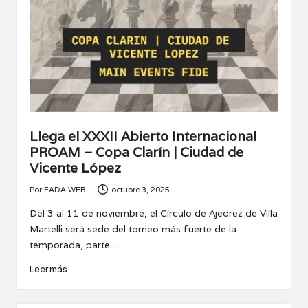
Llega el XXXII Abierto Internacional
PROAM – Copa Clarín | Ciudad de
Vicente López
Por
FADA WEB
octubre 3, 2025
Publicado
por
Del 3 al 11 de noviembre, el Círculo de Ajedrez de Villa
Martelli será sede del torneo más fuerte de la
temporada, parte…
Leer más