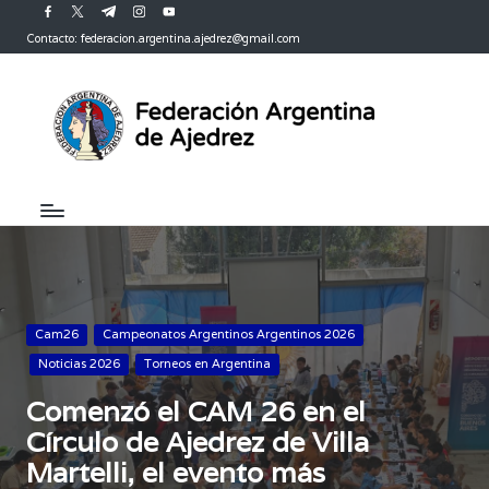
facebook.com
twitter.com
t.me
instagram.com
youtube.com
Contacto: federacion.argentina.ajedrez@gmail.com
Saltar
al
contenido
Publicada
Cam26
Campeonatos Argentinos Argentinos 2026
en
Noticias 2026
Torneos en Argentina
Comenzó el CAM 26 en el
Círculo de Ajedrez de Villa
Martelli, el evento más