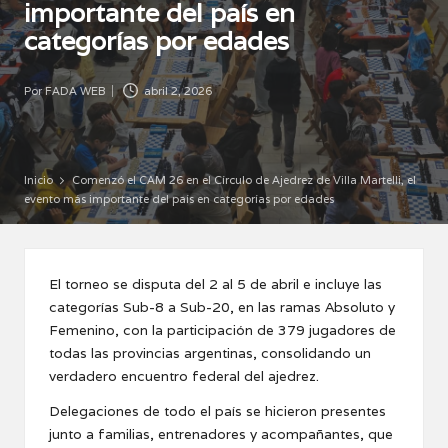
importante del país en
categorías por edades
Por
FADA WEB
abril 2, 2026
Publicado
por
Inicio
Comenzó el CAM 26 en el Círculo de Ajedrez de Villa Martelli, el
evento más importante del país en categorías por edades
El torneo se disputa del 2 al 5 de abril e incluye las
categorías Sub-8 a Sub-20, en las ramas Absoluto y
Femenino, con la participación de 379 jugadores de
todas las provincias argentinas, consolidando un
verdadero encuentro federal del ajedrez.
Delegaciones de todo el país se hicieron presentes
junto a familias, entrenadores y acompañantes, que