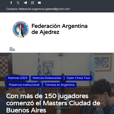
facebook.com
twitter.com
t.me
instagram.com
youtube.com
Contacto: federacion.argentina.ajedrez@gmail.com
Saltar
al
contenido
Publicada
Noticias 2024
Noticias Destacadas
Open Chess Tour
en
Presencia Institucional
Torneos en Argentina
Con más de 150 jugadores
comenzó el Masters Ciudad de
Buenos Aires