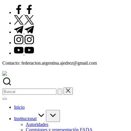
Saltar
facebook.com
al
contenido
twitter.com
t.me
instagram.com
youtube.com
Contacto: federacion.argentina.ajedrez@gmail.com
Buscar:
Inicio
Institucional
Autoridades
Comisiones y representación FADA