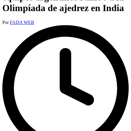
Olimpíada de ajedrez en India
Publicado
Por
FADA WEB
por