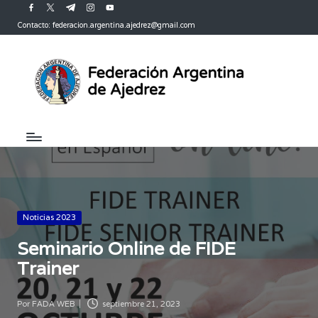
facebook.com
twitter.com
t.me
instagram.com
youtube.com
Contacto: federacion.argentina.ajedrez@gmail.com
Saltar
al
contenido
Publicada
Noticias 2023
en
Seminario Online de FIDE
Trainer
Por
FADA WEB
septiembre 21, 2023
Publicado