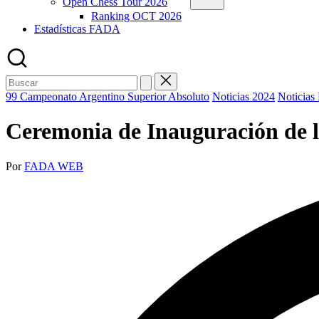
Open Chess Tour 2026
Ranking OCT 2026
Estadísticas FADA
Buscar:
Publicada
99 Campeonato Argentino Superior Absoluto
Noticias 2024
Noticias
en
Ceremonia de Inauguración de l
Publicado
Por
FADA WEB
por