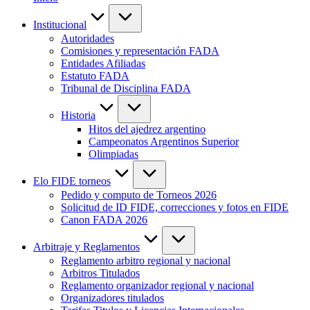
Institucional
Autoridades
Comisiones y representación FADA
Entidades Afiliadas
Estatuto FADA
Tribunal de Disciplina FADA
Historia
Hitos del ajedrez argentino
Campeonatos Argentinos Superior
Olimpiadas
Elo FIDE torneos
Pedido y computo de Torneos 2026
Solicitud de ID FIDE, correcciones y fotos en FIDE
Canon FADA 2026
Arbitraje y Reglamentos
Reglamento arbitro regional y nacional
Arbitros Titulados
Reglamento organizador regional y nacional
Organizadores titulados