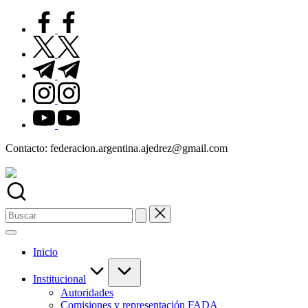
Saltar
facebook.com
al
contenido
twitter.com
t.me
instagram.com
youtube.com
Contacto: federacion.argentina.ajedrez@gmail.com
Buscar:
Inicio
Institucional
Autoridades
Comisiones y representación FADA