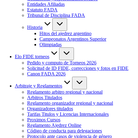
Entidades Afiliadas
Estatuto FADA
Tribunal de Disciplina FADA
Historia
Hitos del ajedrez argentino
Campeonatos Argentinos Superior
Olimpiadas
Elo FIDE torneos
Pedido y computo de Torneos 2026
Solicitud de ID FIDE, correcciones y fotos en FIDE
Canon FADA 2026
Arbitraje y Reglamentos
Reglamento arbitro regional y nacional
Arbitros Titulados
Reglamento organizador regional y nacional
Organizadores titulados
Tarifas Titulos y Licencias Internacionales
Proximos Cursos
Reglamento Ajedrez Online
Código de conducta para delegaciones
Protocolo ante casos de violencia de género