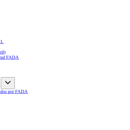
AL
ril)
ional FADA
gados por FADA