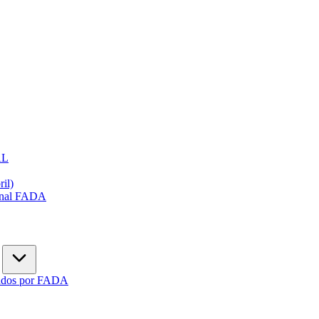
AL
ril)
ional FADA
gados por FADA