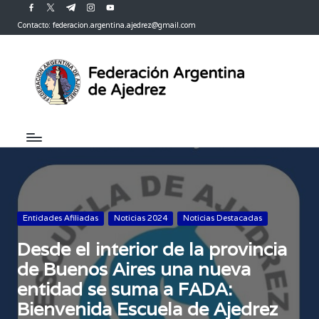
facebook.com
twitter.com
t.me
instagram.com
youtube.com
Contacto: federacion.argentina.ajedrez@gmail.com
Saltar
al
contenido
Publicada
Entidades Afiliadas
Noticias 2024
Noticias Destacadas
en
Desde el interior de la provincia
de Buenos Aires una nueva
entidad se suma a FADA:
Bienvenida Escuela de Ajedrez