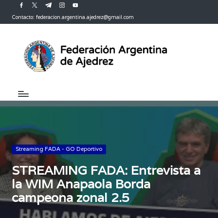
facebook.com
twitter.com
t.me
instagram.com
youtube.com
Contacto: federacion.argentina.ajedrez@gmail.com
Saltar
al
contenido
Publicada
Streaming FADA - GO Deportivo
en
STREAMING FADA: Entrevista a
la WIM Anapaola Borda
campeona zonal 2.5