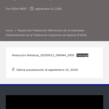
Por
FADA WEB
septiembre 10, 2025
Publicado
por
Inicio
Resolución Federación Mendocina en la Asamblea
Extraordinaria de la Federación Argentina de Ajedrez (FADA)
Resolución Mendoza_20250912_094944_0000
Descarga
Última actualización el septiembre 15, 2025