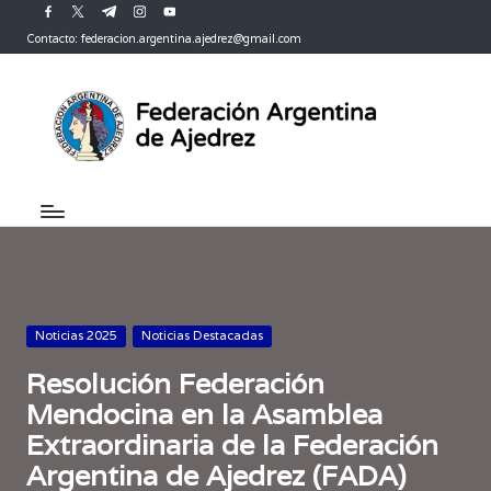
facebook.com
twitter.com
t.me
instagram.com
youtube.com
Contacto: federacion.argentina.ajedrez@gmail.com
Saltar
al
contenido
Publicada
Noticias 2025
Noticias Destacadas
en
Resolución Federación
Mendocina en la Asamblea
Extraordinaria de la Federación
Argentina de Ajedrez (FADA)