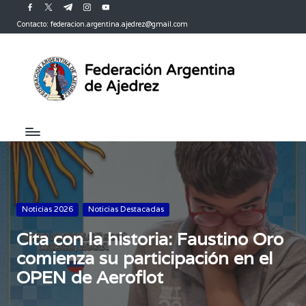
facebook.com
twitter.com
t.me
instagram.com
youtube.com
Contacto: federacion.argentina.ajedrez@gmail.com
Saltar
al
contenido
Publicada
Noticias 2026
Noticias Destacadas
en
Cita con la historia: Faustino Oro
comienza su participación en el
OPEN de Aeroflot