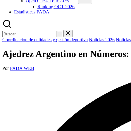
Open Chess Tour 2026
Ranking OCT 2026
Estadísticas FADA
Buscar:
Publicada
Coordinación de entidades y gestión deportiva
Noticias 2026
Noticia
en
Ajedrez Argentino en Números: 
Publicado
Por
FADA WEB
por