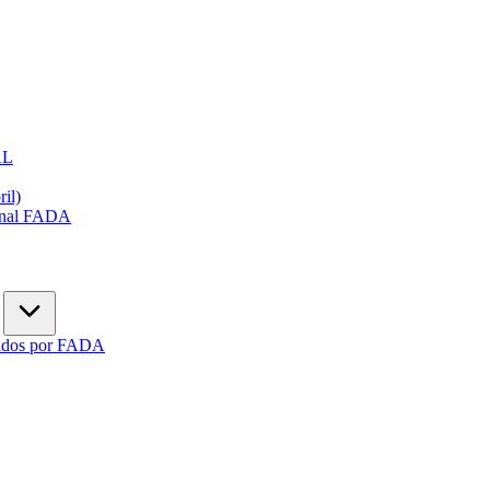
AL
ril)
ional FADA
gados por FADA