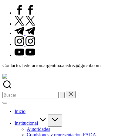
Saltar
facebook.com
al
contenido
twitter.com
t.me
instagram.com
youtube.com
Contacto: federacion.argentina.ajedrez@gmail.com
Buscar:
Inicio
Institucional
Autoridades
Comisiones y representación FADA