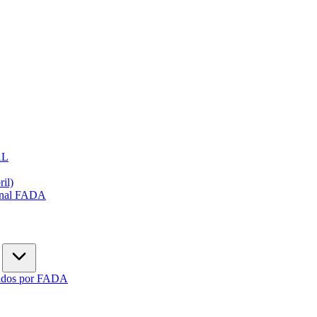
AL
ril)
ional FADA
gados por FADA