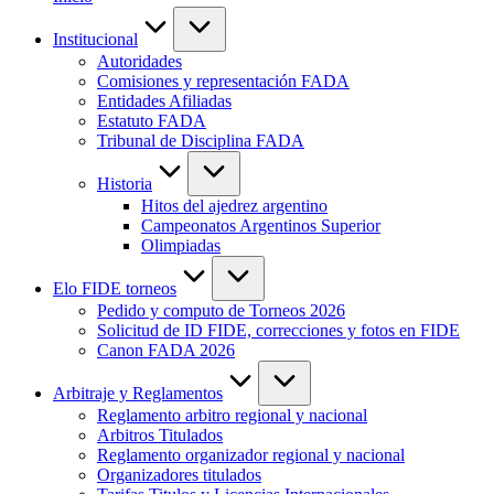
Institucional
Autoridades
Comisiones y representación FADA
Entidades Afiliadas
Estatuto FADA
Tribunal de Disciplina FADA
Historia
Hitos del ajedrez argentino
Campeonatos Argentinos Superior
Olimpiadas
Elo FIDE torneos
Pedido y computo de Torneos 2026
Solicitud de ID FIDE, correcciones y fotos en FIDE
Canon FADA 2026
Arbitraje y Reglamentos
Reglamento arbitro regional y nacional
Arbitros Titulados
Reglamento organizador regional y nacional
Organizadores titulados