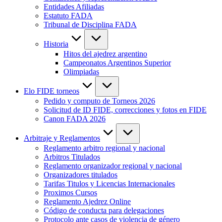
Entidades Afiliadas
Estatuto FADA
Tribunal de Disciplina FADA
Historia
Hitos del ajedrez argentino
Campeonatos Argentinos Superior
Olimpiadas
Elo FIDE torneos
Pedido y computo de Torneos 2026
Solicitud de ID FIDE, correcciones y fotos en FIDE
Canon FADA 2026
Arbitraje y Reglamentos
Reglamento arbitro regional y nacional
Arbitros Titulados
Reglamento organizador regional y nacional
Organizadores titulados
Tarifas Titulos y Licencias Internacionales
Proximos Cursos
Reglamento Ajedrez Online
Código de conducta para delegaciones
Protocolo ante casos de violencia de género