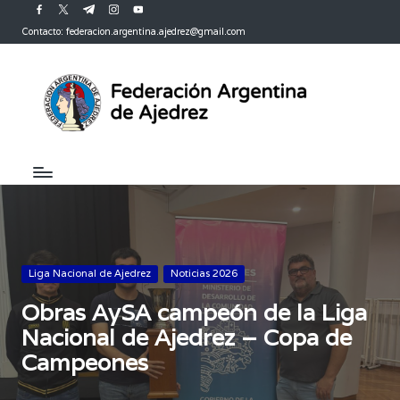
facebook.com
twitter.com
t.me
instagram.com
youtube.com
Contacto: federacion.argentina.ajedrez@gmail.com
Saltar
al
contenido
Publicada
Liga Nacional de Ajedrez
Noticias 2026
en
Obras AySA campeón de la Liga
Nacional de Ajedrez – Copa de
Campeones