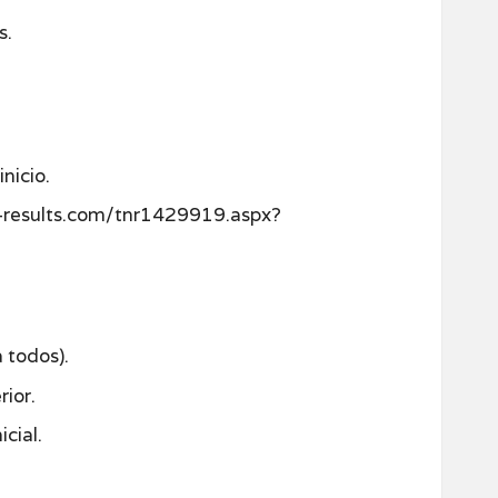
s.
nicio.
s-results.com/tnr1429919.aspx?
 todos).
rior.
cial.